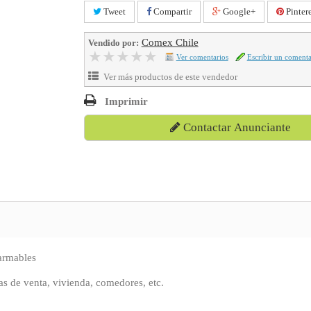
Tweet
Compartir
Google+
Pintere
Comex Chile
Vendido por:
★★★★★
★★★★★
Ver comentarios
Escribir un comenta
Ver más productos de este vendedor
Imprimir
Contactar Anunciante
armables
las de venta, vivienda, comedores, etc.