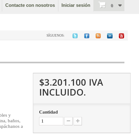
Contacte con nosotros
Iniciar sesión
0
SÍGUENOS:
$3.201.100
IVA
INCLUIDO.
Cantidad
bles y
ina, baños,
espáchanos a