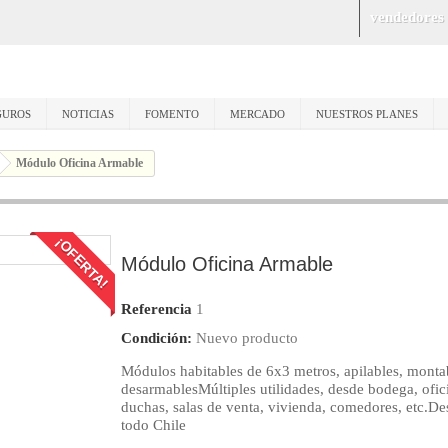
vendedores
GUROS
NOTICIAS
FOMENTO
MERCADO
NUESTROS PLANES
Módulo Oficina Armable
¡OFERTA!
Módulo Oficina Armable
Referencia
1
Condición:
Nuevo producto
Módulos habitables de 6x3 metros, apilables, monta
desarmablesMúltiples utilidades, desde bodega, ofic
duchas, salas de venta, vivienda, comedores, etc.D
todo Chile