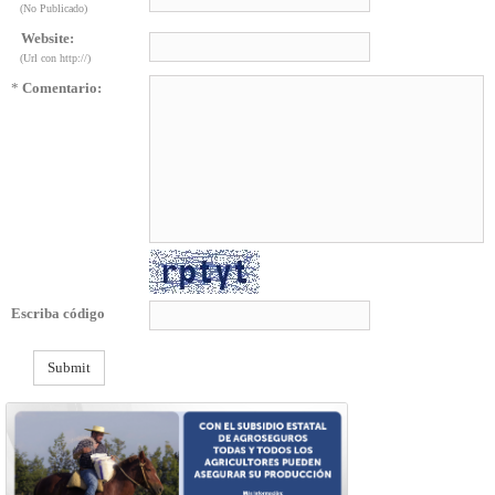
(No Publicado)
Website:
(Url con http://)
*
Comentario:
Escriba código