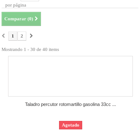
por página
Comparar (
0
)
1
2
Mostrando 1 - 30 de 40 items
Taladro percutor rotomartillo gasolina 33cc ...
Agotado